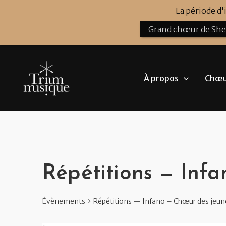
Aller
La période d
au
Grand chœur de Sh
contenu
À propos
Chœur
Évènements
Répétitions — Inf
Évènements
Répétitions — Infano – Chœur des jeun