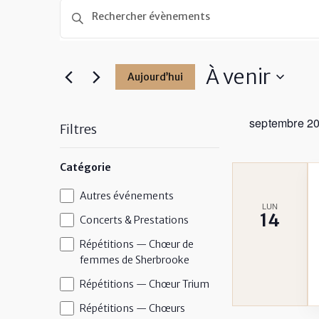
Recherche
et
Saisir
mot-
navigation
clé.
de
Rechercher
À venir
Aujourd’hui
vues
Évènements
par
Sélectionnez
Évènements
mot-
une
septembre 2
clé.
date.
Filtres
La
Catégorie
modification
de
Catégorie
Autres événements
LUN
l'une
14
Concerts & Prestations
des
Répétitions — Chœur de
entrées
femmes de Sherbrooke
du
Répétitions — Chœur Trium
formulaire
entraînera
Répétitions — Chœurs