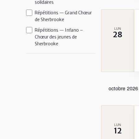
l'actualisation
solidaires
de
Répétitions — Grand Chœur
la
de Sherbrooke
liste
LUN
Répétitions — Infano –
28
des
Chœur des jeunes de
événements
Sherbrooke
avec
les
résultats
filtrés.
octobre 2026
LUN
12