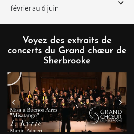
février au 6 juin
Voyez des extraits de
concerts du Grand chœur de
Sherbrooke
L
i
r
e