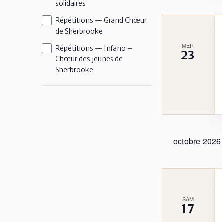
l'actualisation
solidaires
de
Répétitions — Grand Chœur
la
de Sherbrooke
liste
MER
Répétitions — Infano –
23
des
Chœur des jeunes de
événements
Sherbrooke
avec
les
résultats
filtrés.
octobre 2026
SAM
17