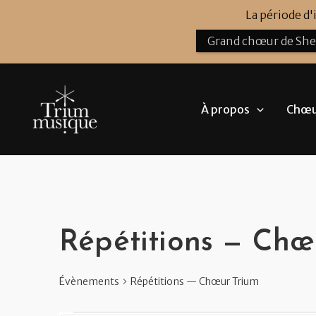
Aller
La période d
au
Grand chœur de Sh
contenu
À propos
Chœur
Évènements
Répétitions — Chœ
Évènements
Répétitions — Chœur Trium