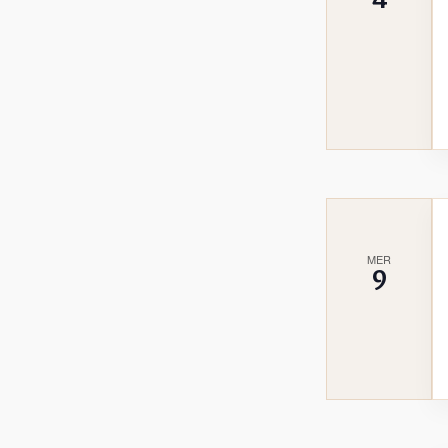
MER
9