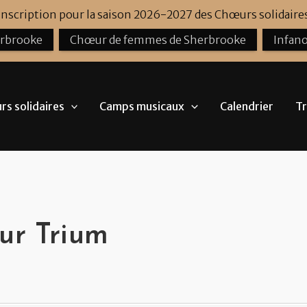
'inscription pour la saison 2026-2027 des Chœurs solidaires
erbrooke
Chœur de femmes de Sherbrooke
Infano
s solidaires
Camps musicaux
Calendrier
Tr
ur Trium