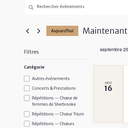
Recherche
et
Saisir
mot-
navigation
clé.
de
Rechercher
Maintenant
Aujourd’hui
vues
Évènements
par
Sélectionnez
Évènements
mot-
une
septembre 2
clé.
date.
Filtres
La
Catégorie
modification
de
Catégorie
Autres événements
MER
l'une
16
Concerts & Prestations
des
Répétitions — Chœur de
entrées
femmes de Sherbrooke
du
Répétitions — Chœur Trium
formulaire
entraînera
Répétitions — Chœurs