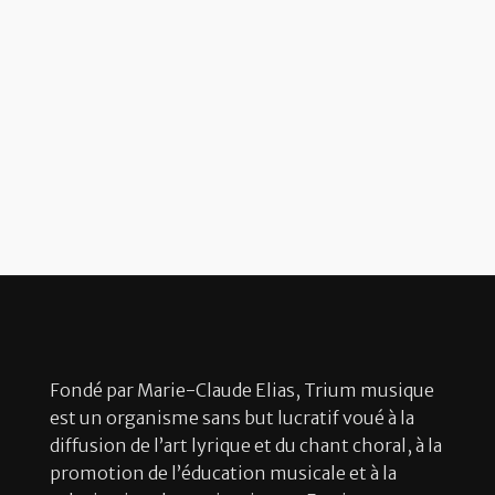
Fondé par Marie-Claude Elias, Trium musique
est un organisme sans but lucratif voué à la
diffusion de l’art lyrique et du chant choral, à la
promotion de l’éducation musicale et à la