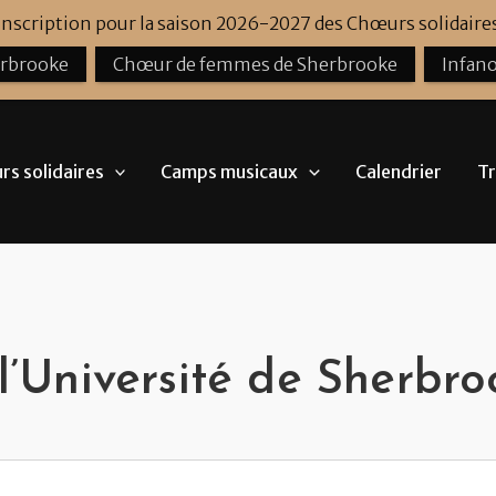
'inscription pour la saison 2026-2027 des Chœurs solidaires
erbrooke
Chœur de femmes de Sherbrooke
Infano
s solidaires
Camps musicaux
Calendrier
Tr
 l’Université de Sherbr