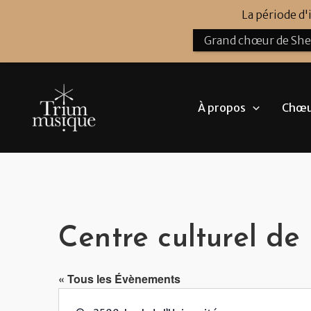
Aller
La période d
au
Grand chœur de Sh
contenu
À propos
Chœur
Centre culturel de
« Tous les Évènements