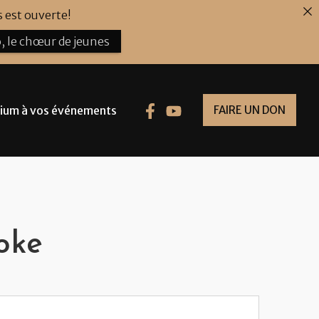
 est ouverte!
, le chœur de jeunes
ium à vos événements
FAIRE UN DON
ooke