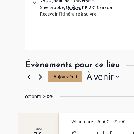
Adresse
2500, boul. de l’Université
Sherbrooke
,
Québec
J1K 2R1
Canada
Recevoir l’Itinéraire à suivre
Évènements pour ce lieu
À venir
Aujourd’hui
Sélectionnez
une
octobre 2026
date.
24 octobre | 20h00
-
21h00
SAM