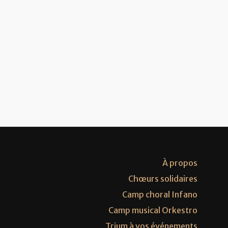
À propos
Chœurs solidaires
Camp choral Infano
Camp musical Orkestro
Trium à vos événements