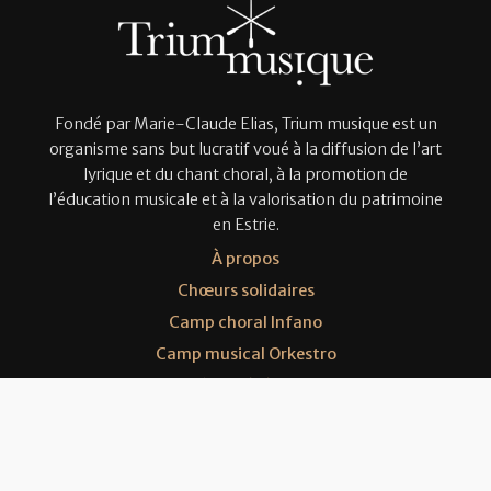
m
e
n
t
s
Fondé par Marie-Claude Elias, Trium musique est un
organisme sans but lucratif voué à la diffusion de l’art
lyrique et du chant choral, à la promotion de
l’éducation musicale et à la valorisation du patrimoine
en Estrie.
À propos
Chœurs solidaires
Camp choral Infano
Camp musical Orkestro
Trium à vos événements
Nous joindre