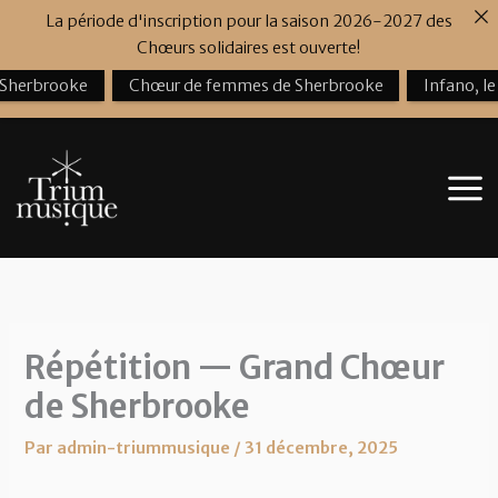
Aller
La période d'inscription pour la saison 2026-2027 des
au
Chœurs solidaires est ouverte!
contenu
 Sherbrooke
Chœur de femmes de Sherbrooke
Infano, l
Répétition — Grand Chœur
de Sherbrooke
Par
admin-triummusique
/
31 décembre, 2025