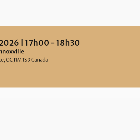
 2026
|
17h00
-
18h30
nnoxville
ke
,
QC
J1M 1S9
Canada