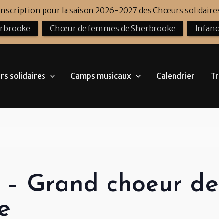
'inscription pour la saison 2026-2027 des Chœurs solidaires
erbrooke
Chœur de femmes de Sherbrooke
Infano
s solidaires
Camps musicaux
Calendrier
Tr
n – Grand choeur de
e