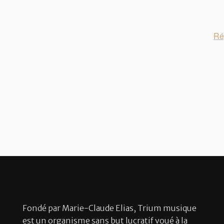
Ré
Fondé par Marie-Claude Elias, Trium musique
est un organisme sans but lucratif voué à la