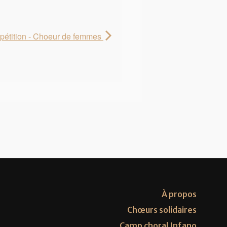
pétition - Choeur de femmes
À propos
Chœurs solidaires
Camp choral Infano