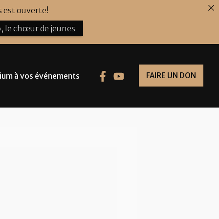
 est ouverte!
, le chœur de jeunes
ium à vos événements
FAIRE UN DON