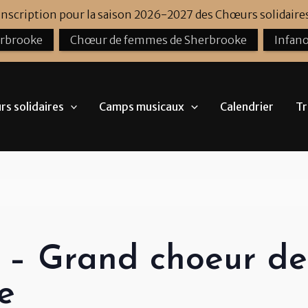
'inscription pour la saison 2026-2027 des Chœurs solidaires
erbrooke
Chœur de femmes de Sherbrooke
Infano
s solidaires
Camps musicaux
Calendrier
Tr
n – Grand choeur de
e