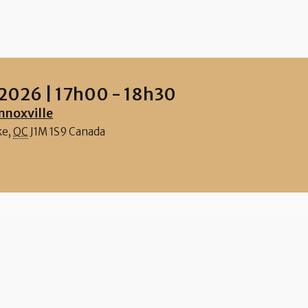
 2026
|
17h00
-
18h30
nnoxville
ke
,
QC
J1M 1S9
Canada