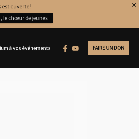
 est ouverte!
, le chœur de jeunes
ium à vos événements
FAIRE UN DON