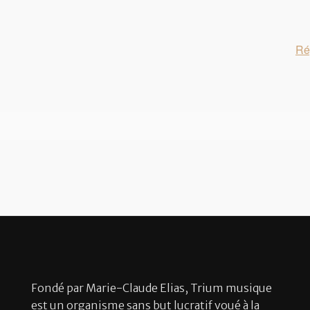
Ré
Fondé par Marie-Claude Elias, Trium musique
est un organisme sans but lucratif voué à la