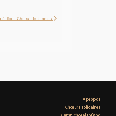
pétition - Choeur de femmes
À propos
Chœurs solidaires
Camp choral Infano