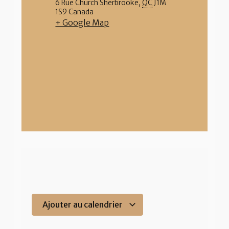
6 Rue Church
Sherbrooke
,
QC
J1M
1S9
Canada
+ Google Map
Ajouter au calendrier