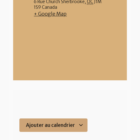
6 Rue Church
Sherbrooke
,
QC
J1M
1S9
Canada
+ Google Map
Ajouter au calendrier